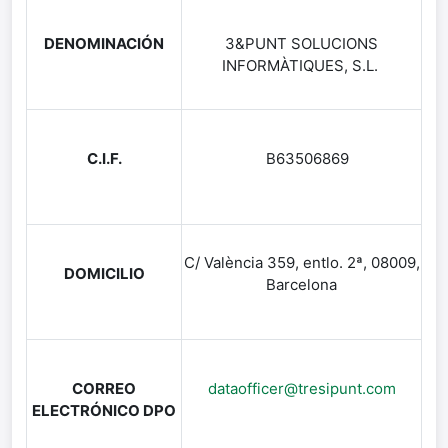
DENOMINACIÓN
3&PUNT SOLUCIONS
INFORMÀTIQUES, S.L.
C.I.F.
B63506869
C/ València 359, entlo. 2ª, 08009,
DOMICILIO
Barcelona
CORREO
dataofficer@tresipunt.com
ELECTRÓNICO DPO