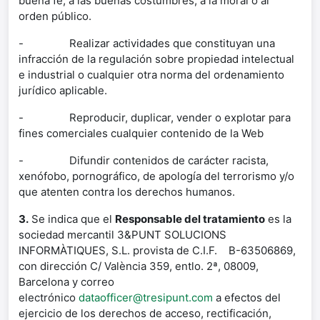
buena fe, a las buenas costumbres, a la moral o al
orden público.
- Realizar actividades que constituyan una
infracción de la regulación sobre propiedad intelectual
e industrial o cualquier otra norma del ordenamiento
jurídico aplicable.
- Reproducir, duplicar, vender o explotar para
fines comerciales cualquier contenido de la Web
- Difundir contenidos de carácter racista,
xenófobo, pornográfico, de apología del terrorismo y/o
que atenten contra los derechos humanos.
3.
Se indica que el
Responsable del tratamiento
es la
sociedad mercantil 3&PUNT SOLUCIONS
INFORMÀTIQUES, S.L. provista de C.I.F. B-63506869,
con dirección C/ València 359, entlo. 2ª, 08009,
Barcelona y correo
electrónico
dataofficer@tresipunt.com
a efectos del
ejercicio de los derechos de acceso, rectificación,