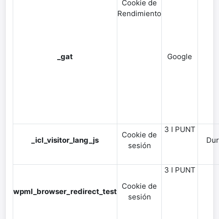
Cookie de
Rendimiento
_gat
Google
3 I PUNT
Cookie de
_icl_visitor_lang_js
Dur
sesión
3 I PUNT
Cookie de
wpml_browser_redirect_test
sesión