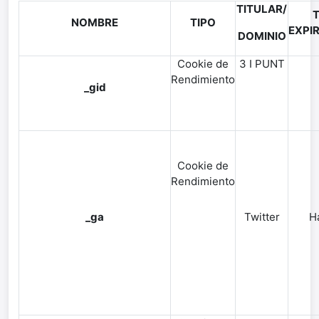
TITULAR/
T
NOMBRE
TIPO
EXPI
DOMINIO
Cookie de
3 I PUNT
Rendimiento
_gid
Cookie de
Rendimiento
_ga
Twitter
H